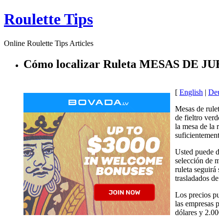
Roulette Tips
Online Roulette Tips Articles
Cómo localizar Ruleta MESAS DE J
[
English
|
De
Mesas de rulet
de fieltro ver
la mesa de la 
suficientement
Usted puede de
selección de m
ruleta seguirá
trasladados de
Los precios pu
las empresas p
dólares y 2.00